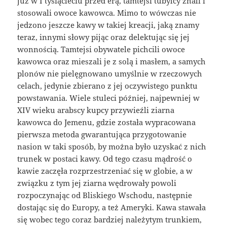
już w I tysiącleciu przed erą, tamtejsi tubylcy znali i
stosowali owoce kawowca. Mimo to wówczas nie
jedzono jeszcze kawy w takiej kreacji, jaką znamy
teraz, innymi słowy pijąc oraz delektując się jej
wonnością. Tamtejsi obywatele pichcili owoce
kawowca oraz mieszali je z solą i masłem, a samych
plonów nie pielęgnowano umyślnie w rzeczowych
celach, jedynie zbierano z jej oczywistego punktu
powstawania. Wiele stuleci później, najpewniej w
XIV wieku arabscy kupcy przywieźli ziarna
kawowca do Jemenu, gdzie została wypracowana
pierwsza metoda gwarantująca przygotowanie
nasion w taki sposób, by można było uzyskać z nich
trunek w postaci kawy. Od tego czasu mądrość o
kawie zaczęła rozprzestrzeniać się w globie, a w
związku z tym jej ziarna wędrowały powoli
rozpoczynając od Bliskiego Wschodu, następnie
dostając się do Europy, a też Ameryki. Kawa stawała
się wobec tego coraz bardziej należytym trunkiem,