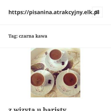
https://pisanina.atrakcyjny.elk.pl
MENU
I
WIDGETY
Tag:
czarna kawa
z wizytą u baristy