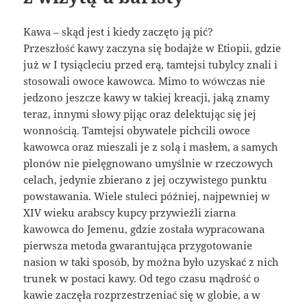
Kawa – skąd jest i kiedy zaczęto ją pić?
Przeszłość kawy zaczyna się bodajże w Etiopii, gdzie
już w I tysiącleciu przed erą, tamtejsi tubylcy znali i
stosowali owoce kawowca. Mimo to wówczas nie
jedzono jeszcze kawy w takiej kreacji, jaką znamy
teraz, innymi słowy pijąc oraz delektując się jej
wonnością. Tamtejsi obywatele pichcili owoce
kawowca oraz mieszali je z solą i masłem, a samych
plonów nie pielęgnowano umyślnie w rzeczowych
celach, jedynie zbierano z jej oczywistego punktu
powstawania. Wiele stuleci później, najpewniej w
XIV wieku arabscy kupcy przywieźli ziarna
kawowca do Jemenu, gdzie została wypracowana
pierwsza metoda gwarantująca przygotowanie
nasion w taki sposób, by można było uzyskać z nich
trunek w postaci kawy. Od tego czasu mądrość o
kawie zaczęła rozprzestrzeniać się w globie, a w