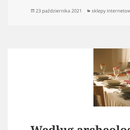
Data
Kategorie
23 października 2021
sklepy interneto
publikacji
Według archeolo