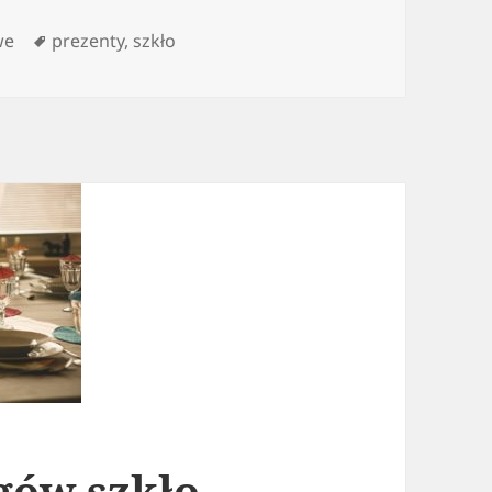
Tagi
we
prezenty
,
szkło
gów szkło