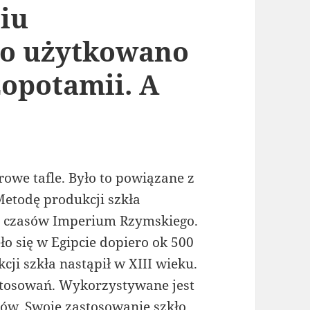
iu
ło użytkowano
opotamii. A
rowe tafle. Było to powiązane z
etodę produkcji szkła
 czasów Imperium Rzymskiego.
o się w Egipcie dopiero ok 500
cji szkła nastąpił w XIII wieku.
stosowań. Wykorzystywane jest
nów. Swoje zastosowanie szkło