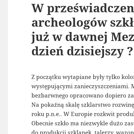
W przeświadczen
archeologów szk
już w dawnej Mez
dzień dzisiejszy ?
Z początku wytapiane były tylko kolo
występującymi zanieczyszczeniami. M
bezbarwnego opracowano dopiero za
Na pokaźną skalę szklarstwo rozwinęł
roku p.n.e.. W Europie rozkwit produk
Obecnie szkło ma niezwykle dużo za
do produkcji szklanek, talerzy, wazo