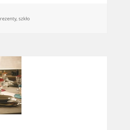
agi
rezenty
,
szkło