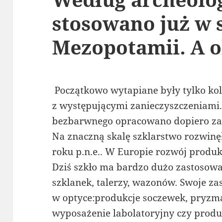
stosowano już w 
Mezopotamii. A o
Początkowo wytapiane były tylko kol
z występującymi zanieczyszczeniami.
bezbarwnego opracowano dopiero za
Na znaczną skalę szklarstwo rozwinęł
roku p.n.e.. W Europie rozwój produkc
Dziś szkło ma bardzo dużo zastosowa
szklanek, talerzy, wazonów. Swoje za
w optyce:produkcje soczewek, pryzma
wyposażenie labolatoryjny czy produk