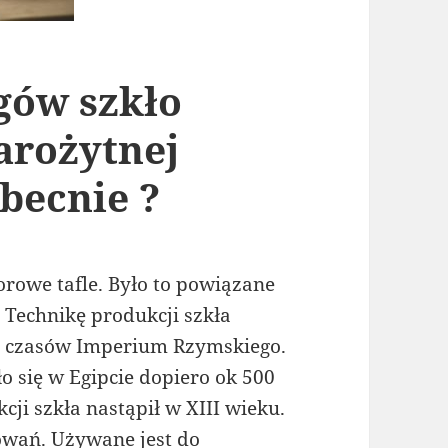
gów szkło
arożytnej
becnie ?
rowe tafle. Było to powiązane
 Technikę produkcji szkła
 czasów Imperium Rzymskiego.
o się w Egipcie dopiero ok 500
cji szkła nastąpił w XIII wieku.
owań. Używane jest do