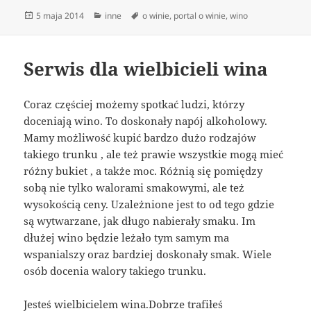
Data
Kategorie
Tagi
5 maja 2014
inne
o winie
,
portal o winie
,
wino
publikacji
Serwis dla wielbicieli wina
Coraz częściej możemy spotkać ludzi, którzy
doceniają wino. To doskonały napój alkoholowy.
Mamy możliwość kupić bardzo dużo rodzajów
takiego trunku , ale też prawie wszystkie mogą mieć
różny bukiet , a także moc. Różnią się pomiędzy
sobą nie tylko walorami smakowymi, ale też
wysokością ceny. Uzależnione jest to od tego gdzie
są wytwarzane, jak długo nabierały smaku. Im
dłużej wino będzie leżało tym samym ma
wspanialszy oraz bardziej doskonały smak. Wiele
osób docenia walory takiego trunku.
Jesteś wielbicielem wina.Dobrze trafiłeś