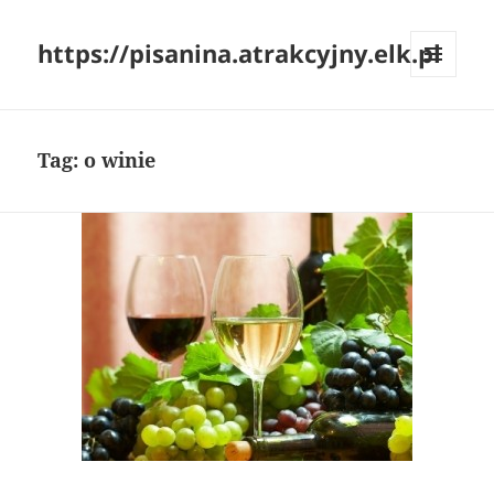
https://pisanina.atrakcyjny.elk.pl
MENU
I
WIDGETY
Tag:
o winie