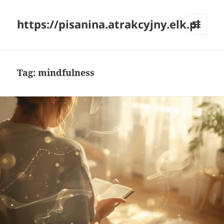
https://pisanina.atrakcyjny.elk.pl
MENU
I
WIDGETY
Tag:
mindfulness