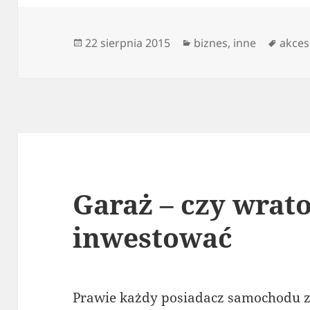
Data
Kategorie
Tagi
22 sierpnia 2015
biznes
,
inne
akces
publikacji
Garaż – czy wrat
inwestować
Prawie każdy posiadacz samochodu 