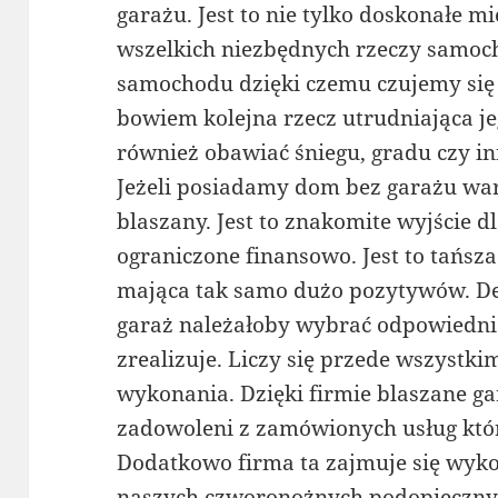
garażu. Jest to nie tylko doskonałe 
wszelkich niezbędnych rzeczy samoc
samochodu dzięki czemu czujemy się o 
bowiem kolejna rzecz utrudniająca je
również obawiać śniegu, gradu czy 
Jeżeli posiadamy dom bez garażu wa
blaszany. Jest to znakomite wyjście dl
ograniczone finansowo. Jest to tańsz
mająca tak samo dużo pozytywów. Dec
garaż należałoby wybrać odpowiednią
zrealizuje. Liczy się przede wszystk
wykonania. Dzięki firmie blaszane g
zadowoleni z zamówionych usług któr
Dodatkowo firma ta zajmuje się wyk
naszych czworonożnych podopieczny