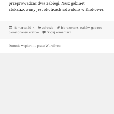
przeprowadzać dwa zabiegi. Nasz gabinet
zlokalizowany jest okolicach salwatora w Krakowie.
Data
Kategorie
Tagi
18 marca 2014
zdrowie
biorezonans kraków
,
gabinet
publikacji
do kraków biorezonans
biorezonansu kraków
Dodaj komentarz
Dumnie wspierane przez WordPress