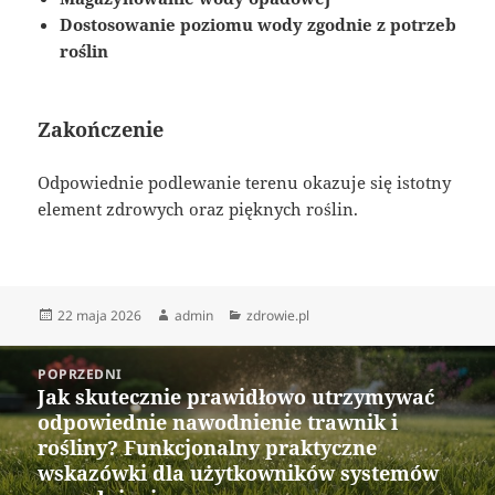
Dostosowanie poziomu wody zgodnie z potrzeb
roślin
Zakończenie
Odpowiednie podlewanie terenu okazuje się istotny
element zdrowych oraz pięknych roślin.
Data
Autor
Kategorie
22 maja 2026
admin
zdrowie.pl
publikacji
Nawigacja
POPRZEDNI
wpisu
Jak skutecznie prawidłowo utrzymywać
Poprzedni
odpowiednie nawodnienie trawnik i
wpis:
rośliny? Funkcjonalny praktyczne
wskazówki dla użytkowników systemów