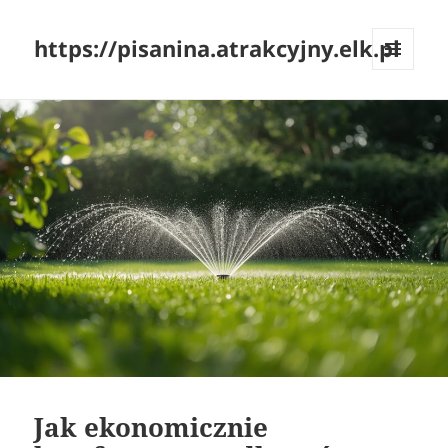
https://pisanina.atrakcyjny.elk.pl
MENU
I
WIDGETY
Jak ekonomicznie